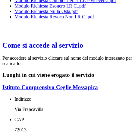
Modulo Richiesta Cambio T.N. a T.P. e viceversa.pdf
Modulo Richiesta Esonero I.R.C..pdf
Modulo Richiesta Nulla-Osta.pdf
Modulo Richiesta Revoca Non I.R.C..pdf
Come si accede al servizio
Per accedere al servizio cliccare sul nome del modulo interessato per
scaricarlo.
Luoghi in cui viene erogato il servizio
Istituto Comprensivo Ceglie Messapica
Indirizzo
Via Francavilla
CAP
72013