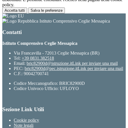
policy.
Accetta tutti
Salva le preferenze
Istituto Comprensivo Ceglie Messapica
Contatti
Istituto Comprensivo Ceglie Messapica
Via Francavilla - 72013 Ceglie Messapica (BR)
Tel:
+39 0831.382518
Email:
bric82900d@istruzione.it
Link per inviare una mail
PEC:
bric82900d@pec.istruzione.it
Link per inviare una mail
C.F.: 90042700741
Codice Meccanografico: BRIC82900D
Codice Univoco Ufficio: UFLOYO
Sezione Link Utili
Cookie policy
Note legali