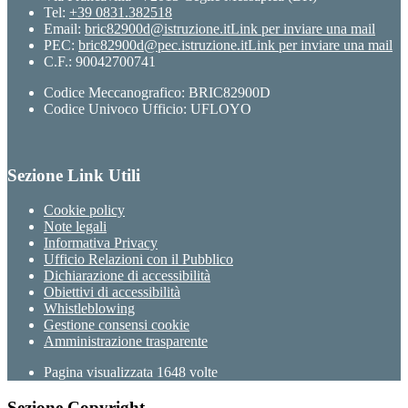
Tel:
+39 0831.382518
Email:
bric82900d@istruzione.it
Link per inviare una mail
PEC:
bric82900d@pec.istruzione.it
Link per inviare una mail
C.F.: 90042700741
Codice Meccanografico: BRIC82900D
Codice Univoco Ufficio: UFLOYO
Sezione Link Utili
Cookie policy
Note legali
Informativa Privacy
Ufficio Relazioni con il Pubblico
Dichiarazione di accessibilità
Obiettivi di accessibilità
Whistleblowing
Gestione consensi cookie
Amministrazione trasparente
Pagina visualizzata
1648
volte
Sezione Copyright