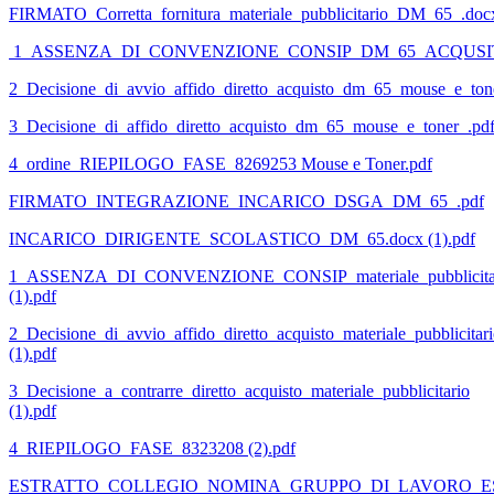
FIRMATO_Corretta_fornitura_materiale_pubblicitario_DM_65_.doc
1_ASSENZA_DI_CONVENZIONE_CONSIP_DM_65_ACQUSIT
2_Decisione_di_avvio_affido_diretto_acquisto_dm_65_mouse_e_ton
3_Decisione_di_affido_diretto_acquisto_dm_65_mouse_e_toner_.pd
4_ordine_RIEPILOGO_FASE_8269253 Mouse e Toner.pdf
FIRMATO_INTEGRAZIONE_INCARICO_DSGA_DM_65_.pdf
INCARICO_DIRIGENTE_SCOLASTICO_DM_65.docx (1).pdf
1_ASSENZA_DI_CONVENZIONE_CONSIP_materiale_pubblicit
(1).pdf
2_Decisione_di_avvio_affido_diretto_acquisto_materiale_pubblicitar
(1).pdf
3_Decisione_a_contrarre_diretto_acquisto_materiale_pubblicitario
(1).pdf
4_RIEPILOGO_FASE_8323208 (2).pdf
ESTRATTO_COLLEGIO_NOMINA_GRUPPO_DI_LAVORO_ESP