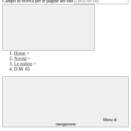
Campo di ricerca per le pagine del sito
Home
>
Novità
>
Le notizie
>
D.M. 65
Menu di
navigazione