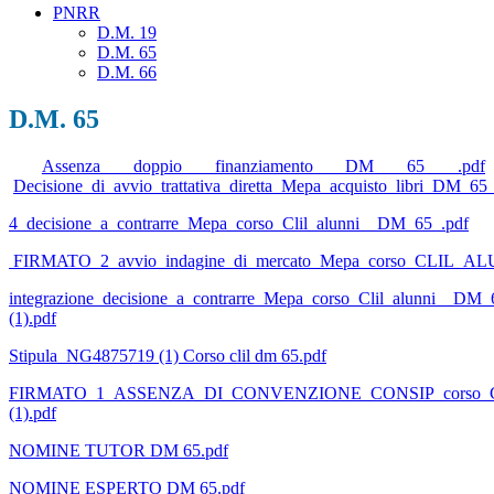
PNRR
D.M. 19
D.M. 65
D.M. 66
D.M. 65
Assenza doppio finanziamento DM 65 .pdf
Decisione_di_avvio_trattativa_diretta_Mepa_acquisto_libri_DM_65_
4_decisione_a_contrarre_Mepa_corso_Clil_alunni__DM_65_.pdf
FIRMATO_2_avvio_indagine_di_mercato_Mepa_corso_CLIL_A
integrazione_decisione_a_contrarre_Mepa_corso_Clil_alunni__DM_
(1).pdf
Stipula_NG4875719 (1) Corso clil dm 65.pdf
FIRMATO_1_ASSENZA_DI_CONVENZIONE_CONSIP_corso_Cli
(1).pdf
NOMINE TUTOR DM 65.pdf
NOMINE ESPERTO DM 65.pdf