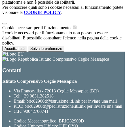
piattaforma e non è possibile disabilitarli.
Per conoscere quali sono i cookie necessari al funzionamento potete
visionare la
COOKIE POLICY
.
Cookie necessari per il funzionamento
I cookie necessari per il funzionamento non possono essere
disabilitati. È possibile consultare l'elenco nella pagina della cookie
policy.
Accetta tutti
Salva le preferenze
Istituto Comprensivo Ceglie Messapica
Contatti
Istituto Comprensivo Ceglie Messapica
Via Francavilla - 72013 Ceglie Messapica (BR)
Tel:
+39 0831.382518
Email:
bric82900d@istruzione.it
Link per inviare una mail
PEC:
bric82900d@pec.istruzione.it
Link per inviare una mail
C.F.: 90042700741
Codice Meccanografico: BRIC82900D
Codice Univoco Ufficio: UFLOYO