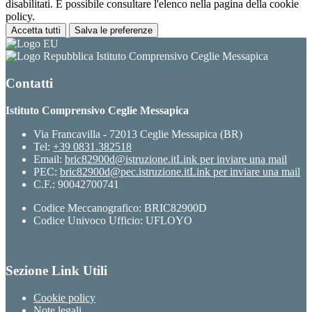
disabilitati. È possibile consultare l'elenco nella pagina della cookie
policy.
Accetta tutti
Salva le preferenze
Istituto Comprensivo Ceglie Messapica
Contatti
Istituto Comprensivo Ceglie Messapica
Via Francavilla - 72013 Ceglie Messapica (BR)
Tel:
+39 0831.382518
Email:
bric82900d@istruzione.it
Link per inviare una mail
PEC:
bric82900d@pec.istruzione.it
Link per inviare una mail
C.F.: 90042700741
Codice Meccanografico: BRIC82900D
Codice Univoco Ufficio: UFLOYO
Sezione Link Utili
Cookie policy
Note legali