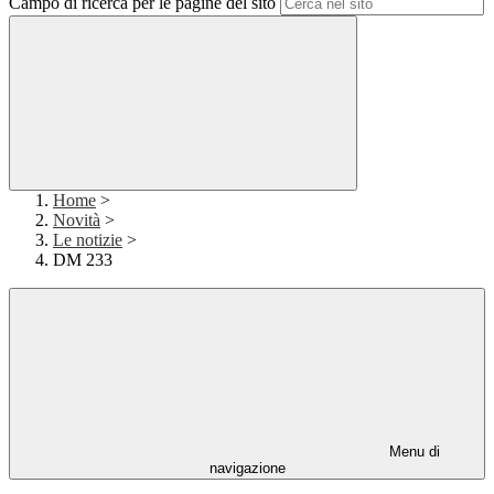
Campo di ricerca per le pagine del sito
Home
>
Novità
>
Le notizie
>
DM 233
Menu di
navigazione