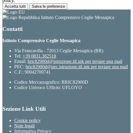
policy.
Accetta tutti
Salva le preferenze
Istituto Comprensivo Ceglie Messapica
Contatti
Istituto Comprensivo Ceglie Messapica
Via Francavilla - 72013 Ceglie Messapica (BR)
Tel:
+39 0831.382518
Email:
bric82900d@istruzione.it
Link per inviare una mail
PEC:
bric82900d@pec.istruzione.it
Link per inviare una mail
C.F.: 90042700741
Codice Meccanografico: BRIC82900D
Codice Univoco Ufficio: UFLOYO
Sezione Link Utili
Cookie policy
Note legali
Informativa Privacy