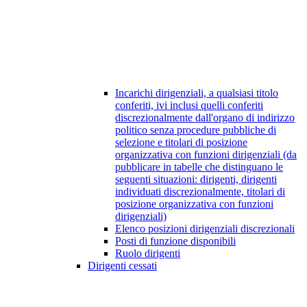
Incarichi dirigenziali, a qualsiasi titolo
conferiti, ivi inclusi quelli conferiti
discrezionalmente dall'organo di indirizzo
politico senza procedure pubbliche di
selezione e titolari di posizione
organizzativa con funzioni dirigenziali (da
pubblicare in tabelle che distinguano le
seguenti situazioni: dirigenti, dirigenti
individuati discrezionalmente, titolari di
posizione organizzativa con funzioni
dirigenziali)
Elenco posizioni dirigenziali discrezionali
Posti di funzione disponibili
Ruolo dirigenti
Dirigenti cessati