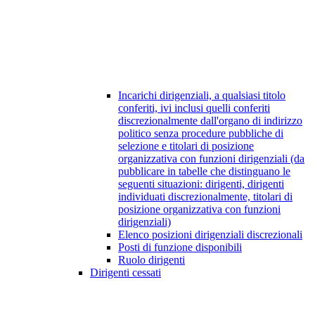
Incarichi dirigenziali, a qualsiasi titolo
conferiti, ivi inclusi quelli conferiti
discrezionalmente dall'organo di indirizzo
politico senza procedure pubbliche di
selezione e titolari di posizione
organizzativa con funzioni dirigenziali (da
pubblicare in tabelle che distinguano le
seguenti situazioni: dirigenti, dirigenti
individuati discrezionalmente, titolari di
posizione organizzativa con funzioni
dirigenziali)
Elenco posizioni dirigenziali discrezionali
Posti di funzione disponibili
Ruolo dirigenti
Dirigenti cessati