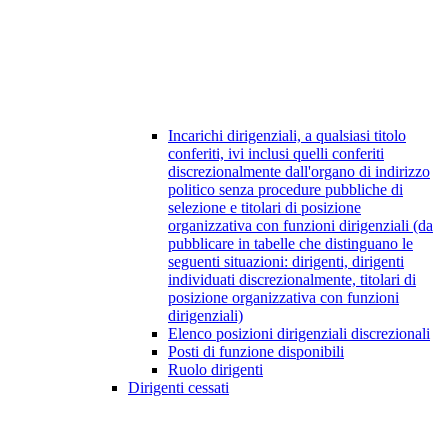
Incarichi dirigenziali, a qualsiasi titolo
conferiti, ivi inclusi quelli conferiti
discrezionalmente dall'organo di indirizzo
politico senza procedure pubbliche di
selezione e titolari di posizione
organizzativa con funzioni dirigenziali (da
pubblicare in tabelle che distinguano le
seguenti situazioni: dirigenti, dirigenti
individuati discrezionalmente, titolari di
posizione organizzativa con funzioni
dirigenziali)
Elenco posizioni dirigenziali discrezionali
Posti di funzione disponibili
Ruolo dirigenti
Dirigenti cessati