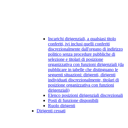
Incarichi dirigenziali, a qualsiasi titolo
conferiti, ivi inclusi quelli conferiti
discrezionalmente dall'organo di indirizzo
politico senza procedure pubbliche di
selezione e titolari di posizione
organizzativa con funzioni dirigenziali (da
pubblicare in tabelle che distinguano le
seguenti situazioni: dirigenti, dirigenti
individuati discrezionalmente, titolari di
posizione organizzativa con funzioni
dirigenziali)
Elenco posizioni dirigenziali discrezionali
Posti di funzione disponibili
Ruolo dirigenti
Dirigenti cessati