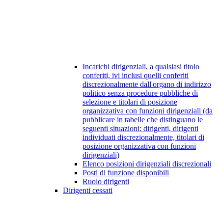
Incarichi dirigenziali, a qualsiasi titolo
conferiti, ivi inclusi quelli conferiti
discrezionalmente dall'organo di indirizzo
politico senza procedure pubbliche di
selezione e titolari di posizione
organizzativa con funzioni dirigenziali (da
pubblicare in tabelle che distinguano le
seguenti situazioni: dirigenti, dirigenti
individuati discrezionalmente, titolari di
posizione organizzativa con funzioni
dirigenziali)
Elenco posizioni dirigenziali discrezionali
Posti di funzione disponibili
Ruolo dirigenti
Dirigenti cessati