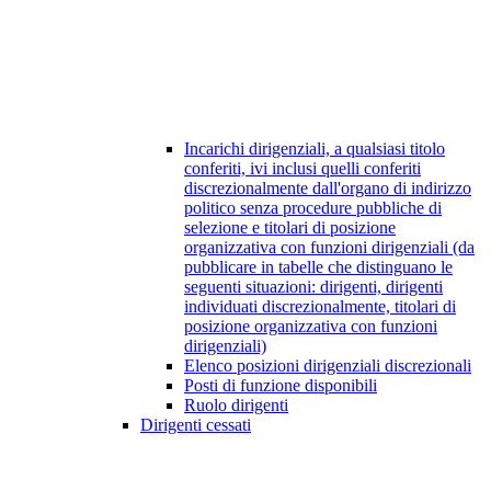
Incarichi dirigenziali, a qualsiasi titolo
conferiti, ivi inclusi quelli conferiti
discrezionalmente dall'organo di indirizzo
politico senza procedure pubbliche di
selezione e titolari di posizione
organizzativa con funzioni dirigenziali (da
pubblicare in tabelle che distinguano le
seguenti situazioni: dirigenti, dirigenti
individuati discrezionalmente, titolari di
posizione organizzativa con funzioni
dirigenziali)
Elenco posizioni dirigenziali discrezionali
Posti di funzione disponibili
Ruolo dirigenti
Dirigenti cessati