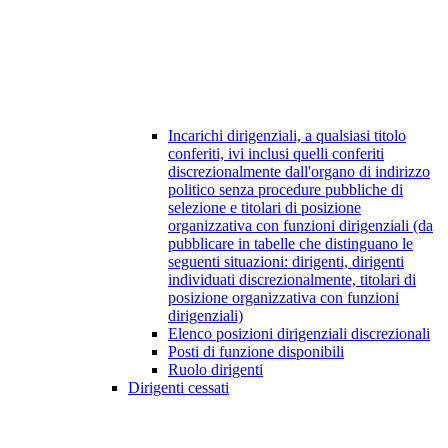
Incarichi dirigenziali, a qualsiasi titolo
conferiti, ivi inclusi quelli conferiti
discrezionalmente dall'organo di indirizzo
politico senza procedure pubbliche di
selezione e titolari di posizione
organizzativa con funzioni dirigenziali (da
pubblicare in tabelle che distinguano le
seguenti situazioni: dirigenti, dirigenti
individuati discrezionalmente, titolari di
posizione organizzativa con funzioni
dirigenziali)
Elenco posizioni dirigenziali discrezionali
Posti di funzione disponibili
Ruolo dirigenti
Dirigenti cessati