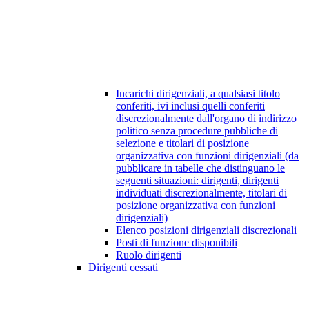
Incarichi dirigenziali, a qualsiasi titolo
conferiti, ivi inclusi quelli conferiti
discrezionalmente dall'organo di indirizzo
politico senza procedure pubbliche di
selezione e titolari di posizione
organizzativa con funzioni dirigenziali (da
pubblicare in tabelle che distinguano le
seguenti situazioni: dirigenti, dirigenti
individuati discrezionalmente, titolari di
posizione organizzativa con funzioni
dirigenziali)
Elenco posizioni dirigenziali discrezionali
Posti di funzione disponibili
Ruolo dirigenti
Dirigenti cessati