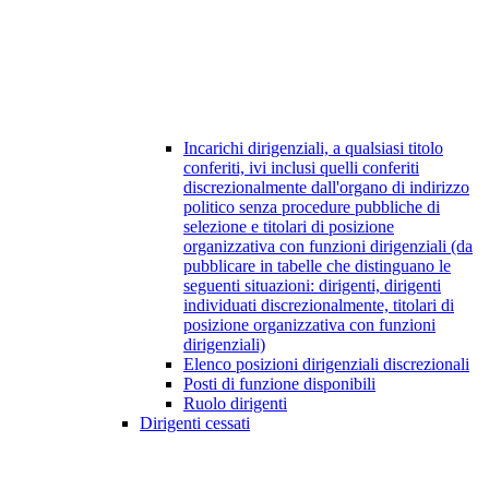
Incarichi dirigenziali, a qualsiasi titolo
conferiti, ivi inclusi quelli conferiti
discrezionalmente dall'organo di indirizzo
politico senza procedure pubbliche di
selezione e titolari di posizione
organizzativa con funzioni dirigenziali (da
pubblicare in tabelle che distinguano le
seguenti situazioni: dirigenti, dirigenti
individuati discrezionalmente, titolari di
posizione organizzativa con funzioni
dirigenziali)
Elenco posizioni dirigenziali discrezionali
Posti di funzione disponibili
Ruolo dirigenti
Dirigenti cessati