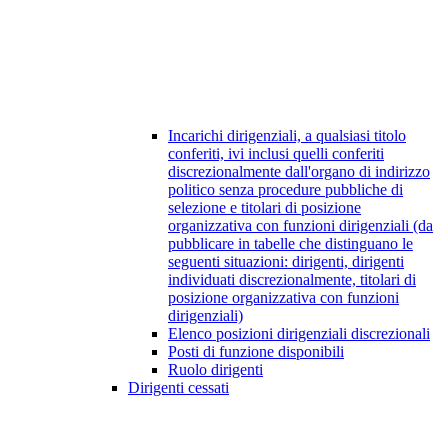
Incarichi dirigenziali, a qualsiasi titolo
conferiti, ivi inclusi quelli conferiti
discrezionalmente dall'organo di indirizzo
politico senza procedure pubbliche di
selezione e titolari di posizione
organizzativa con funzioni dirigenziali (da
pubblicare in tabelle che distinguano le
seguenti situazioni: dirigenti, dirigenti
individuati discrezionalmente, titolari di
posizione organizzativa con funzioni
dirigenziali)
Elenco posizioni dirigenziali discrezionali
Posti di funzione disponibili
Ruolo dirigenti
Dirigenti cessati