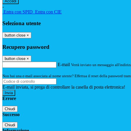
-
Entra con SPID
Entra con CIE
Seleziona utente
button close
×
Recupero password
button close
×
E-mail
Verrà inviato un messaggio all'indirizz
Non hai una e-mail associata al nome utente? Effettua il reset della password tram
E-mail inviata, si prega di controllare la casella di posta elettronica!
Errore
Chiudi
Successo
Chiudi
Informazione