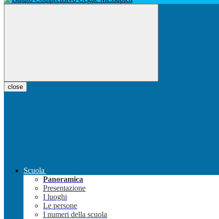
close
Scuola
Panoramica
Presentazione
I luoghi
Le persone
I numeri della scuola