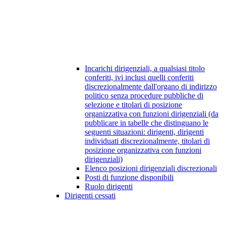
Incarichi dirigenziali, a qualsiasi titolo
conferiti, ivi inclusi quelli conferiti
discrezionalmente dall'organo di indirizzo
politico senza procedure pubbliche di
selezione e titolari di posizione
organizzativa con funzioni dirigenziali (da
pubblicare in tabelle che distinguano le
seguenti situazioni: dirigenti, dirigenti
individuati discrezionalmente, titolari di
posizione organizzativa con funzioni
dirigenziali)
Elenco posizioni dirigenziali discrezionali
Posti di funzione disponibili
Ruolo dirigenti
Dirigenti cessati