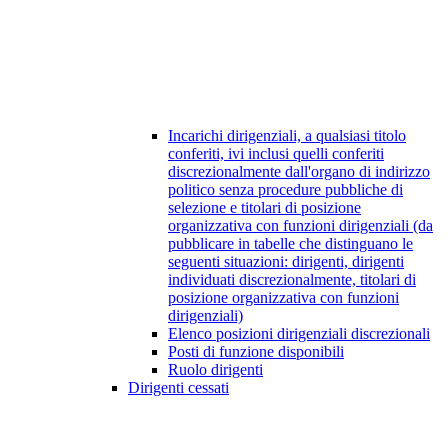
Incarichi dirigenziali, a qualsiasi titolo
conferiti, ivi inclusi quelli conferiti
discrezionalmente dall'organo di indirizzo
politico senza procedure pubbliche di
selezione e titolari di posizione
organizzativa con funzioni dirigenziali (da
pubblicare in tabelle che distinguano le
seguenti situazioni: dirigenti, dirigenti
individuati discrezionalmente, titolari di
posizione organizzativa con funzioni
dirigenziali)
Elenco posizioni dirigenziali discrezionali
Posti di funzione disponibili
Ruolo dirigenti
Dirigenti cessati