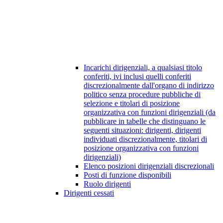
Incarichi dirigenziali, a qualsiasi titolo
conferiti, ivi inclusi quelli conferiti
discrezionalmente dall'organo di indirizzo
politico senza procedure pubbliche di
selezione e titolari di posizione
organizzativa con funzioni dirigenziali (da
pubblicare in tabelle che distinguano le
seguenti situazioni: dirigenti, dirigenti
individuati discrezionalmente, titolari di
posizione organizzativa con funzioni
dirigenziali)
Elenco posizioni dirigenziali discrezionali
Posti di funzione disponibili
Ruolo dirigenti
Dirigenti cessati