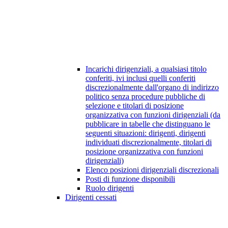
Incarichi dirigenziali, a qualsiasi titolo
conferiti, ivi inclusi quelli conferiti
discrezionalmente dall'organo di indirizzo
politico senza procedure pubbliche di
selezione e titolari di posizione
organizzativa con funzioni dirigenziali (da
pubblicare in tabelle che distinguano le
seguenti situazioni: dirigenti, dirigenti
individuati discrezionalmente, titolari di
posizione organizzativa con funzioni
dirigenziali)
Elenco posizioni dirigenziali discrezionali
Posti di funzione disponibili
Ruolo dirigenti
Dirigenti cessati