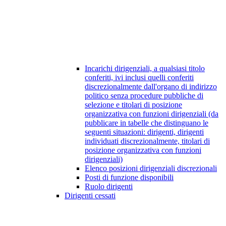
Incarichi dirigenziali, a qualsiasi titolo
conferiti, ivi inclusi quelli conferiti
discrezionalmente dall'organo di indirizzo
politico senza procedure pubbliche di
selezione e titolari di posizione
organizzativa con funzioni dirigenziali (da
pubblicare in tabelle che distinguano le
seguenti situazioni: dirigenti, dirigenti
individuati discrezionalmente, titolari di
posizione organizzativa con funzioni
dirigenziali)
Elenco posizioni dirigenziali discrezionali
Posti di funzione disponibili
Ruolo dirigenti
Dirigenti cessati