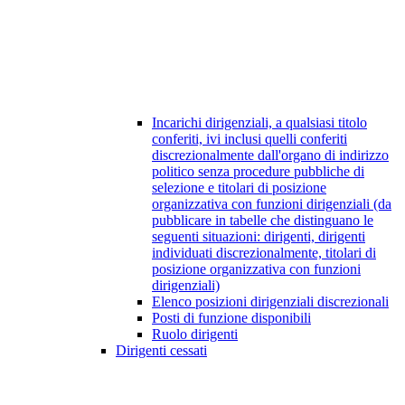
Incarichi dirigenziali, a qualsiasi titolo
conferiti, ivi inclusi quelli conferiti
discrezionalmente dall'organo di indirizzo
politico senza procedure pubbliche di
selezione e titolari di posizione
organizzativa con funzioni dirigenziali (da
pubblicare in tabelle che distinguano le
seguenti situazioni: dirigenti, dirigenti
individuati discrezionalmente, titolari di
posizione organizzativa con funzioni
dirigenziali)
Elenco posizioni dirigenziali discrezionali
Posti di funzione disponibili
Ruolo dirigenti
Dirigenti cessati