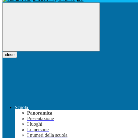
close
Scuola
Panoramica
Presentazione
I luoghi
Le persone
I numeri della scuola