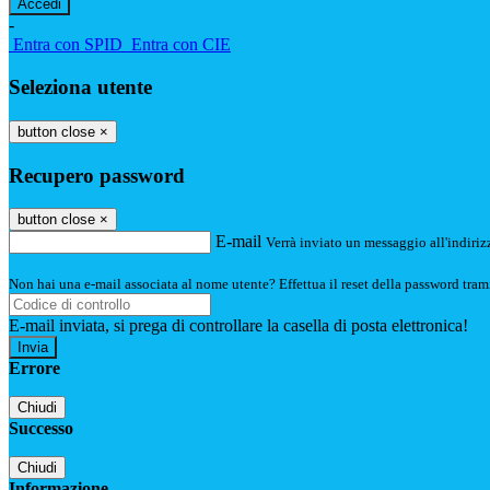
-
Entra con SPID
Entra con CIE
Seleziona utente
button close
×
Recupero password
button close
×
E-mail
Verrà inviato un messaggio all'indirizz
Non hai una e-mail associata al nome utente? Effettua il reset della password tram
E-mail inviata, si prega di controllare la casella di posta elettronica!
Errore
Chiudi
Successo
Chiudi
Informazione