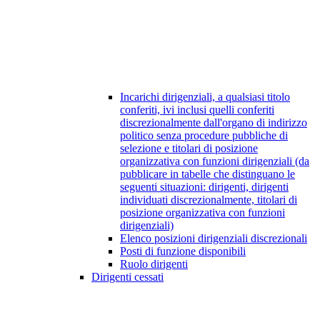
Incarichi dirigenziali, a qualsiasi titolo
conferiti, ivi inclusi quelli conferiti
discrezionalmente dall'organo di indirizzo
politico senza procedure pubbliche di
selezione e titolari di posizione
organizzativa con funzioni dirigenziali (da
pubblicare in tabelle che distinguano le
seguenti situazioni: dirigenti, dirigenti
individuati discrezionalmente, titolari di
posizione organizzativa con funzioni
dirigenziali)
Elenco posizioni dirigenziali discrezionali
Posti di funzione disponibili
Ruolo dirigenti
Dirigenti cessati