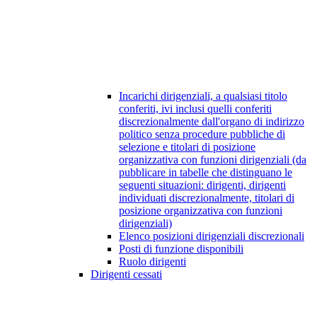
Incarichi dirigenziali, a qualsiasi titolo
conferiti, ivi inclusi quelli conferiti
discrezionalmente dall'organo di indirizzo
politico senza procedure pubbliche di
selezione e titolari di posizione
organizzativa con funzioni dirigenziali (da
pubblicare in tabelle che distinguano le
seguenti situazioni: dirigenti, dirigenti
individuati discrezionalmente, titolari di
posizione organizzativa con funzioni
dirigenziali)
Elenco posizioni dirigenziali discrezionali
Posti di funzione disponibili
Ruolo dirigenti
Dirigenti cessati