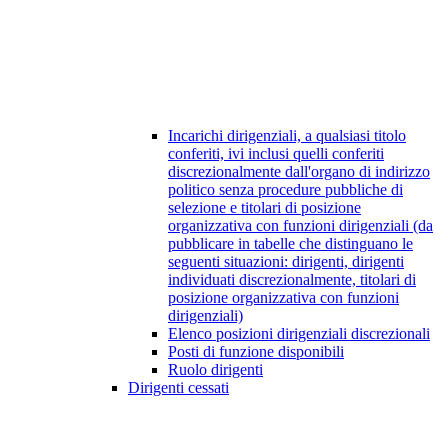
Incarichi dirigenziali, a qualsiasi titolo
conferiti, ivi inclusi quelli conferiti
discrezionalmente dall'organo di indirizzo
politico senza procedure pubbliche di
selezione e titolari di posizione
organizzativa con funzioni dirigenziali (da
pubblicare in tabelle che distinguano le
seguenti situazioni: dirigenti, dirigenti
individuati discrezionalmente, titolari di
posizione organizzativa con funzioni
dirigenziali)
Elenco posizioni dirigenziali discrezionali
Posti di funzione disponibili
Ruolo dirigenti
Dirigenti cessati