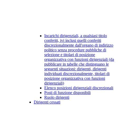
Incarichi dirigenziali, a qualsiasi titolo
conferiti, ivi inclusi quelli conferiti
discrezionalmente dall'organo di indirizzo
politico senza procedure pubbliche di
selezione e titolari di posizione
organizzativa con funzioni dirigenziali (da
pubblicare in tabelle che distinguano le
seguenti situazioni: dirigenti, dirigenti
individuati discrezionalmente, titolari di
posizione organizzativa con funzioni
dirigenziali)
Elenco posizioni dirigenziali discrezionali
Posti di funzione disponibili
Ruolo dirigenti
Dirigenti cessati