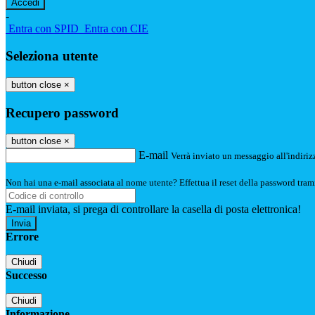
-
Entra con SPID
Entra con CIE
Seleziona utente
button close
×
Recupero password
button close
×
E-mail
Verrà inviato un messaggio all'indirizz
Non hai una e-mail associata al nome utente? Effettua il reset della password tram
E-mail inviata, si prega di controllare la casella di posta elettronica!
Errore
Chiudi
Successo
Chiudi
Informazione