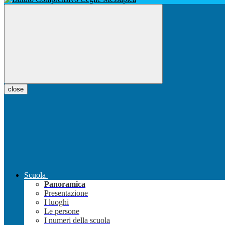
close
Scuola
Panoramica
Presentazione
I luoghi
Le persone
I numeri della scuola