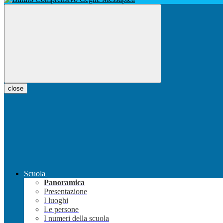
close
Scuola
Panoramica
Presentazione
I luoghi
Le persone
I numeri della scuola