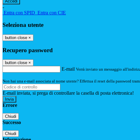
-
Entra con SPID
Entra con CIE
Seleziona utente
button close
×
Recupero password
button close
×
E-mail
Verrà inviato un messaggio all'indirizz
Non hai una e-mail associata al nome utente? Effettua il reset della password tram
E-mail inviata, si prega di controllare la casella di posta elettronica!
Errore
Chiudi
Successo
Chiudi
Informazione