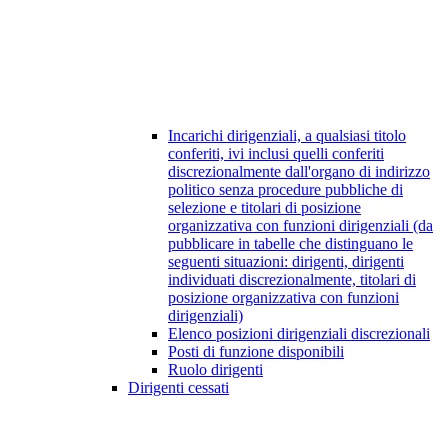
Incarichi dirigenziali, a qualsiasi titolo
conferiti, ivi inclusi quelli conferiti
discrezionalmente dall'organo di indirizzo
politico senza procedure pubbliche di
selezione e titolari di posizione
organizzativa con funzioni dirigenziali (da
pubblicare in tabelle che distinguano le
seguenti situazioni: dirigenti, dirigenti
individuati discrezionalmente, titolari di
posizione organizzativa con funzioni
dirigenziali)
Elenco posizioni dirigenziali discrezionali
Posti di funzione disponibili
Ruolo dirigenti
Dirigenti cessati